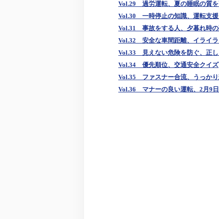
Vol.29 過労運転、夏の睡眠の質
Vol.30 一時停止の知識、運転支
Vol.31 事故をする人、夕暮れ時
Vol.32 安全な車間距離、イライ
Vol.33 見えない危険を防ぐ、正
Vol.34 優先順位、交通安全クイズ
Vol.35 ファスナー合流、うっか
Vol.36 マナーの良い運転、2月9