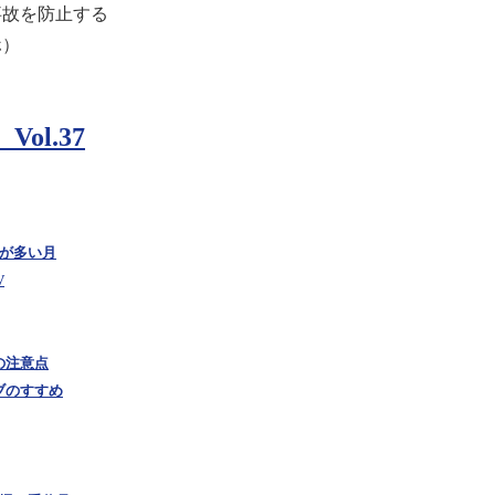
事故を防止する
ホ）
ol.37
故が多い月
V
の注意点
ブのすすめ