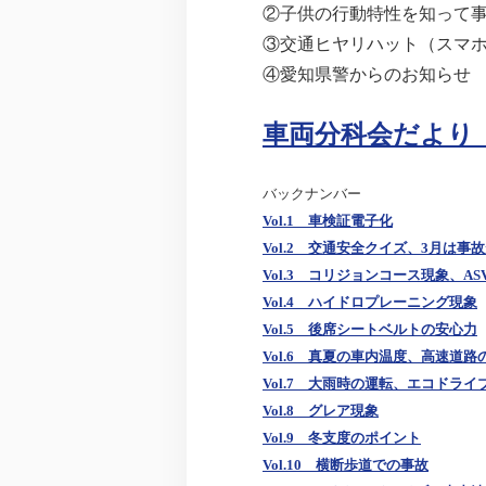
②子供の行動特性を知って
③交通ヒヤリハット（スマ
④愛知県警からのお知らせ
車両分科会だより V
バックナンバー
Vol.1 車検証電子化
Vol.2 交通安全クイズ、3月は事
Vol.3 コリジョンコース現象、AS
Vol.4 ハイドロプレーニング現象
Vol.5 後席シートベルトの安心力
Vol.6 真夏の車内温度、高速道路
Vol.7 大雨時の運転、エコドライ
Vol.8 グレア現象
Vol.9 冬支度のポイント
Vol.10 横断歩道での事故