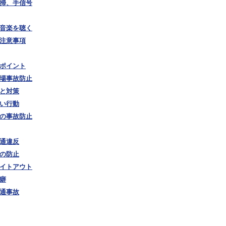
清掃、手信号
で音楽を聴く
の注意事項
のポイント
夏場事故防止
口と対策
しい行動
時の事故防止
交通違反
故の防止
ワイトアウト
の癖
交通事故