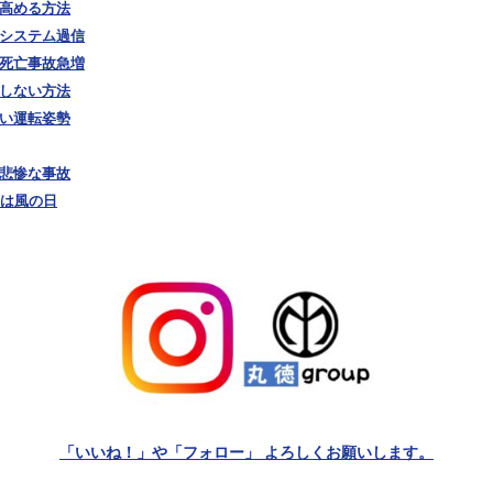
を高める方法
援システム過信
の死亡事故急増
ラしない方法
しい運転姿勢
り悲惨な事故
日は風の日
「いいね！」や「フォロー」 よろしくお願いします。