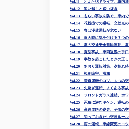
Vol.11 とよた3Sドライブ、車内
Vol.12 追い越しと追い抜き
Vol.13 もらい事故を防ぐ、車内
Vol.14 花粉症での運転、交差点
Vol.15 春は漫然運転が危ない
Vol.16 雨天時に気を付ける７つ
Vol.17 夏の交通安全県民運動、
Vol.18 夏型事故、車両盗難の手
Vol.19 事故を起こしたときの正
Vol.20 あおり運転対策、夕暮れ
Vol.21 視覚障害、濃霧
Vol.22 雪道運転のコツ、４つの
Vol.23 先急ぎ運転、よくある事
Vol.24 フロントガラス凍結、ホ
Vol.25 死角に潜むキケン、運転
Vol.26 高速道路の逆走、子供の
Vol.27 知っておきたい交通ルール
Vol.28 雨の運転、車線変更のコツ