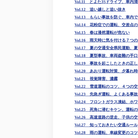
Vol.11 とよた3Sドライブ、車内
Vol.12 追い越しと追い抜き
Vol.13 もらい事故を防ぐ、車内
Vol.14 花粉症での運転、交差点
Vol.15 春は漫然運転が危ない
Vol.16 雨天時に気を付ける７つ
Vol.17 夏の交通安全県民運動、
Vol.18 夏型事故、車両盗難の手
Vol.19 事故を起こしたときの正
Vol.20 あおり運転対策、夕暮れ
Vol.21 視覚障害、濃霧
Vol.22 雪道運転のコツ、４つの
Vol.23 先急ぎ運転、よくある事
Vol.24 フロントガラス凍結、ホ
Vol.25 死角に潜むキケン、運転
Vol.26 高速道路の逆走、子供の
Vol.27 知っておきたい交通ルール
Vol.28 雨の運転、車線変更のコツ