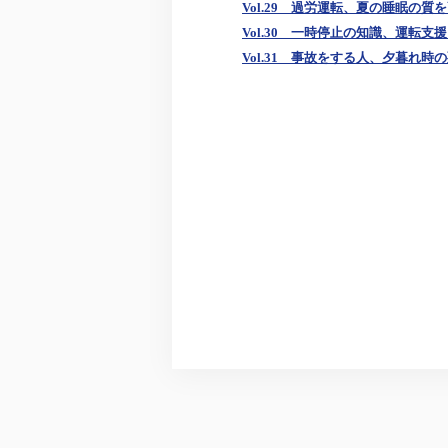
Vol.29 過労運転、夏の睡眠の質
Vol.30 一時停止の知識、運転支
Vol.31 事故をする人、夕暮れ時