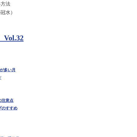
い方法
の冠水）
ol.32
故が多い月
V
の注意点
ブのすすめ