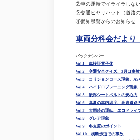
②車の運転でイライラしな
③交通ヒヤリハット（道路
④愛知県警からのお知らせ
車両分科会だより V
バックナンバー
Vol.1 車検証電子化
Vol.2 交通安全クイズ、3月は事
Vol.3 コリジョンコース現象、AS
Vol.4 ハイドロプレーニング現象
Vol.5 後席シートベルトの安心力
Vol.6 真夏の車内温度、高速道路
Vol.7 大雨時の運転、エコドライ
Vol.8 グレア現象
Vol.9 冬支度のポイント
Vol.10 横断歩道での事故