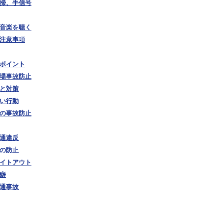
清掃、手信号
で音楽を聴く
の注意事項
のポイント
夏場事故防止
口と対策
しい行動
時の事故防止
交通違反
故の防止
ワイトアウト
の癖
交通事故