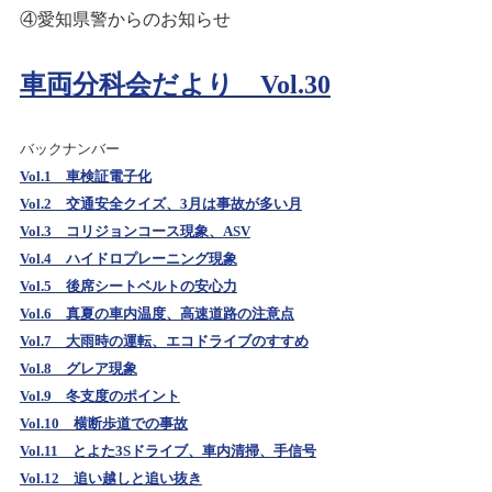
④愛知県警からのお知らせ
車両分科会だより Vol.30
バックナンバー
Vol.1 車検証電子化
Vol.2 交通安全クイズ、3月は事故が多い月
Vol.3 コリジョンコース現象、ASV
Vol.4 ハイドロプレーニング現象
Vol.5 後席シートベルトの安心力
Vol.6 真夏の車内温度、高速道路の注意点
Vol.7 大雨時の運転、エコドライブのすすめ
Vol.8 グレア現象
Vol.9 冬支度のポイント
Vol.10 横断歩道での事故
Vol.11 とよた3Sドライブ、車内清掃、手信号
Vol.12 追い越しと追い抜き