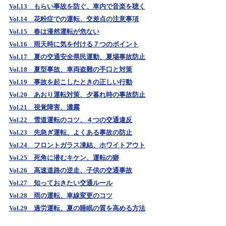
Vol.13 もらい事故を防ぐ、車内で音楽を聴く
Vol.14 花粉症での運転、交差点の注意事項
Vol.15 春は漫然運転が危ない
Vol.16 雨天時に気を付ける７つのポイント
Vol.17 夏の交通安全県民運動、夏場事故防止
Vol.18 夏型事故、車両盗難の手口と対策
Vol.19 事故を起こしたときの正しい行動
Vol.20 あおり運転対策、夕暮れ時の事故防止
Vol.21 視覚障害、濃霧
Vol.22 雪道運転のコツ、４つの交通違反
Vol.23 先急ぎ運転、よくある事故の防止
Vol.24 フロントガラス凍結、ホワイトアウト
Vol.25 死角に潜むキケン、運転の癖
Vol.26 高速道路の逆走、子供の交通事故
Vol.27 知っておきたい交通ルール
Vol.28 雨の運転、車線変更のコツ
Vol.29 過労運転、夏の睡眠の質を高める方法