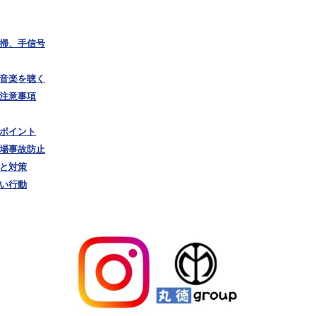
清掃、手信号
で音楽を聴く
の注意事項
のポイント
夏場事故防止
口と対策
しい行動