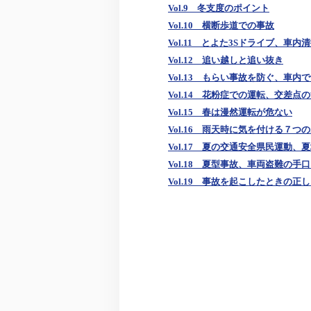
Vol.9 冬支度のポイント
Vol.10 横断歩道での事故
Vol.11 とよた3Sドライブ、車内
Vol.12 追い越しと追い抜き
Vol.13 もらい事故を防ぐ、車内
Vol.14 花粉症での運転、交差点
Vol.15 春は漫然運転が危ない
Vol.16 雨天時に気を付ける７つ
Vol.17 夏の交通安全県民運動、
Vol.18 夏型事故、車両盗難の手
Vol.19 事故を起こしたときの正