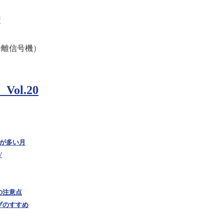
策
分離信号機）
ol.20
故が多い月
V
の注意点
ブのすすめ