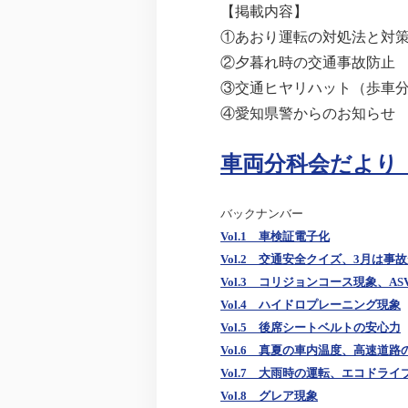
【掲載内容】
①あおり運転の対処法と対
②夕暮れ時の交通事故防止
③交通ヒヤリハット（歩車
④愛知県警からのお知らせ
車両分科会だより V
バックナンバー
Vol.1 車検証電子化
Vol.2 交通安全クイズ、3月は事
Vol.3 コリジョンコース現象、AS
Vol.4 ハイドロプレーニング現象
Vol.5 後席シートベルトの安心力
Vol.6 真夏の車内温度、高速道路
Vol.7 大雨時の運転、エコドライ
Vol.8 グレア現象