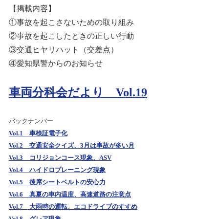
【掲載内容】
①事故を起こさないための取り組み
②事故を起こしたときの正しい行動
③交通ヒヤリハット（交差点）
④愛知県警からのお知らせ
車両分科会だより Vol.19
バックナンバー
Vol.1 車検証電子化
Vol.2 交通安全クイズ、3月は事故が多い月
Vol.3 コリジョンコース現象、ASV
Vol.4 ハイドロプレーニング現象
Vol.5 後席シートベルトの安心力
Vol.6 真夏の車内温度、高速道路の注意点
Vol.7 大雨時の運転、エコドライブのすすめ
Vol.8 グレア現象