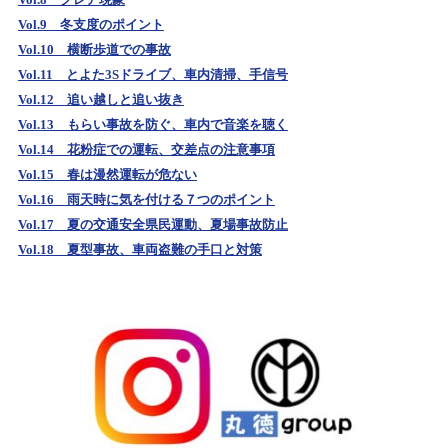
Vol.9 冬支度のポイント
Vol.10 横断歩道での事故
Vol.11 とよた3Sドライブ、車内清掃、手信号
Vol.12 追い越しと追い抜き
Vol.13 もらい事故を防ぐ、車内で音楽を聴く
Vol.14 花粉症での運転、交差点の注意事項
Vol.15 春は漫然運転が危ない
Vol.16 雨天時に気を付ける７つのポイント
Vol.17 夏の交通安全県民運動、夏場事故防止
Vol.18 夏型事故、車両盗難の手口と対策