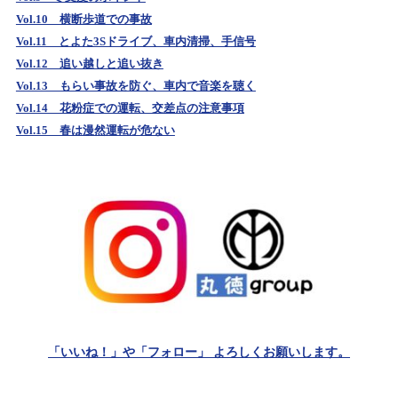
Vol.10 横断歩道での事故
Vol.11 とよた3Sドライブ、車内清掃、手信号
Vol.12 追い越しと追い抜き
Vol.13 もらい事故を防ぐ、車内で音楽を聴く
Vol.14 花粉症での運転、交差点の注意事項
Vol.15 春は漫然運転が危ない
「いいね！」や「フォロー」 よろしくお願いします。