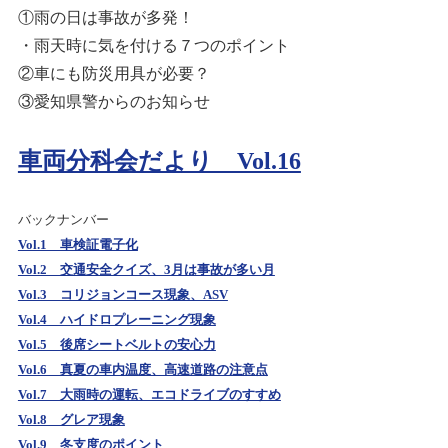
①雨の日は事故が多発！
・雨天時に気を付ける７つのポイント
②車にも防災用具が必要？
③愛知県警からのお知らせ
車両分科会だより Vol.16
バックナンバー
Vol.1 車検証電子化
Vol.2 交通安全クイズ、3月は事故が多い月
Vol.3 コリジョンコース現象、ASV
Vol.4 ハイドロプレーニング現象
Vol.5 後席シートベルトの安心力
Vol.6 真夏の車内温度、高速道路の注意点
Vol.7 大雨時の運転、エコドライブのすすめ
Vol.8 グレア現象
Vol.9 冬支度のポイント