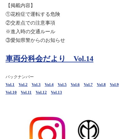
【掲載内容】
①花粉症で運転する危険
②交差点での注意事項
※進入時の交通ルール
③愛知県警からのお知らせ
車両分科会だより Vol.14
バックナンバー
Vol.1
Vol.2
Vol.3
Vol.4
Vol.5
Vol.6
Vol.7
Vol.8
Vol.9
Vol.10
Vol.11
Vol.12
Vol.13