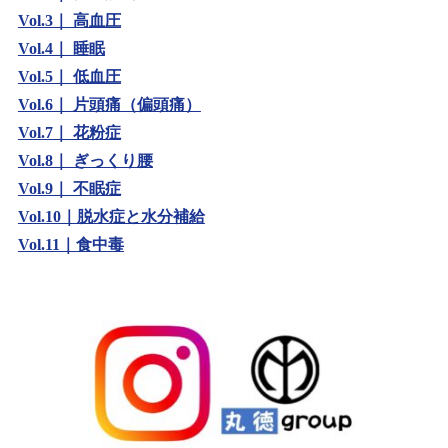
Vol.3｜ 高血圧
Vol.4｜ 睡眠
Vol.5｜ 低血圧
Vol.6｜ 片頭痛（偏頭痛）
Vol.7｜ 花粉症
Vol.8｜ ぎっくり腰
Vol.9｜ 不眠症
Vol.10｜脱水症と水分補給
Vol.11｜食中毒